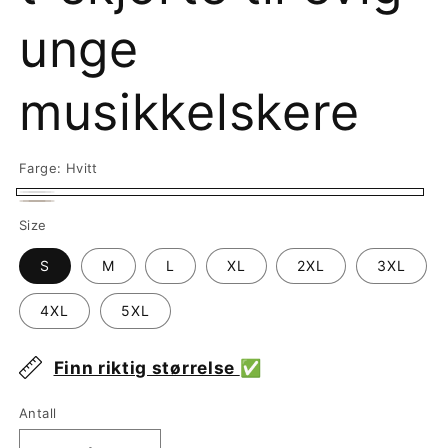
unge
musikkelskere
Farge:
Hvitt
Hvitt
Sand
Size
S
M
L
XL
2XL
3XL
4XL
5XL
Finn riktig størrelse
✅
Antall