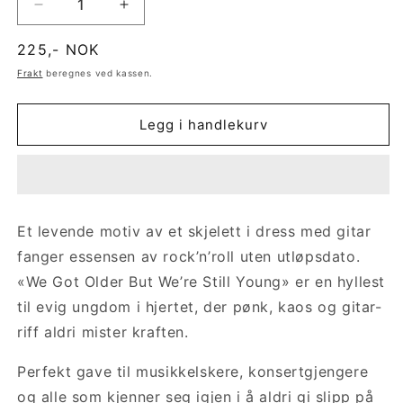
Senk
Øk
antallet
antallet
Vanlig
225,- NOK
for
for
We
We
pris
Frakt
beregnes ved kassen.
Got
Got
Older
Older
Legg i handlekurv
–
–
Still
Still
Young
Young
|
|
Tøff
Tøff
t-
t-
Et levende motiv av et skjelett i dress med gitar
skjorte
skjorte
fanger essensen av rock’n’roll uten utløpsdato.
til
til
evig
evig
«We Got Older But We’re Still Young» er en hyllest
unge
unge
til evig ungdom i hjertet, der pønk, kaos og gitar-
musikkelskere
musikkelskere
riff aldri mister kraften.
Perfekt gave til musikkelskere, konsertgjengere
og alle som kjenner seg igjen i å aldri gi slipp på