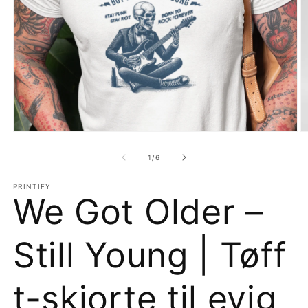
Åpne
Å
medie
m
1
2
av
1
/
6
i
i
modal
m
PRINTIFY
We Got Older –
Still Young | Tøff
t-skjorte til evig