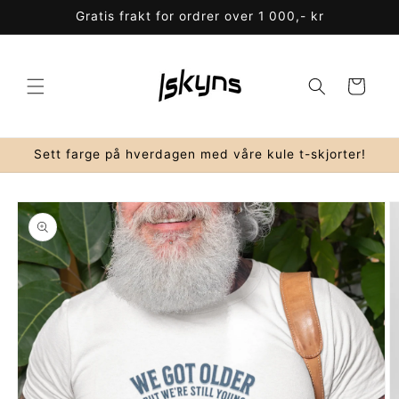
Gå
Gratis frakt for ordrer over 1 000,- kr
videre til
innholdet
Handlekurv
Sett farge på hverdagen med våre kule t-skjorter!
pp til
oduktinformasjon