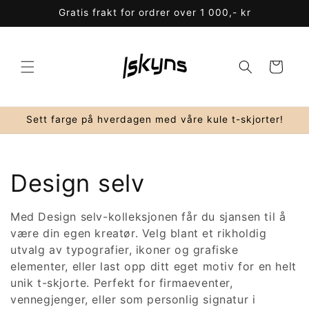
Gå
Gratis frakt for ordrer over 1 000,- kr
videre til
innholdet
Handlekurv
Sett farge på hverdagen med våre kule t-skjorter!
S
Design selv
a
Med Design selv-kolleksjonen får du sjansen til å
være din egen kreatør. Velg blant et rikholdig
m
utvalg av typografier, ikoner og grafiske
l
elementer, eller last opp ditt eget motiv for en helt
unik t-skjorte. Perfekt for firmaeventer,
i
vennegjenger, eller som personlig signatur i