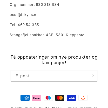
Org. nummer: 930 213 934
post@iskyns.no
Tel. 469 54 385
Stongafjellsbakken 43B, 5301 Kleppestø
Få oppdateringer om nye produkter og
kampanjer!
E-post
Betalingsmåter
© 2026,
Iskyns.no
Drevet av Shopify